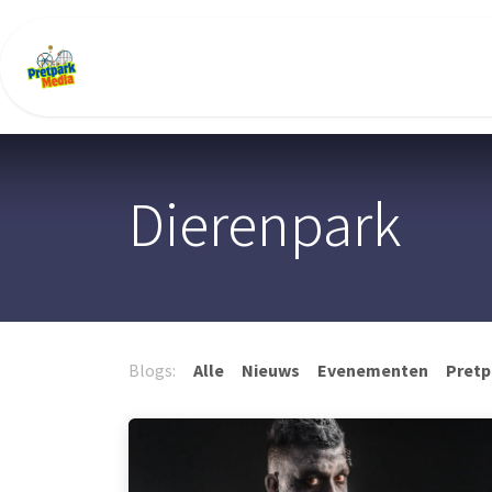
Overslaan naar inhoud
Startpagina
Nieuws
Evenementen
Dierenpark
Blogs:
Alle
Nieuws
Evenementen
Pretp