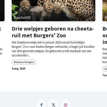
MaichelVD
M
k
Drie welpjes geboren na cheeta-
B
ruil met Burgers' Zoo
o
i
Het cheetavrouwtje dat in januari 2024 vanuit Koninklijke
Burgers’ Zoo naar Beekse Bergen verhuisde, is begin juli bevallen
en
Res
van drie gezonde welpjes. De geboorte is het resultaat van een
en
nie
succesvolle r...
Het
kun
Beekse bergen
b
4 aug. 2025
7 ju