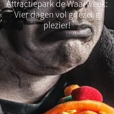
Attractiepark de Waarweek:
Vier dagen vol griezelig
plezier!