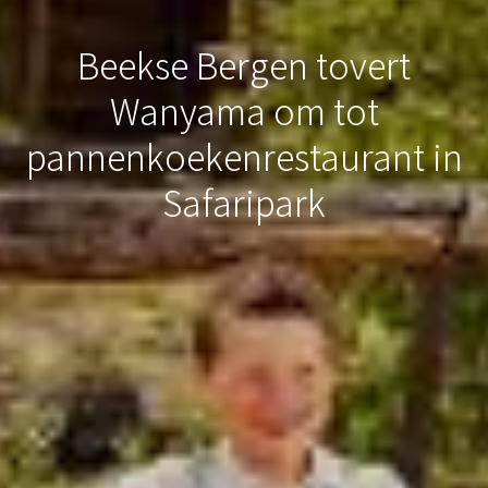
Beekse Bergen tovert
Wanyama om tot
pannenkoekenrestaurant in
Safaripark