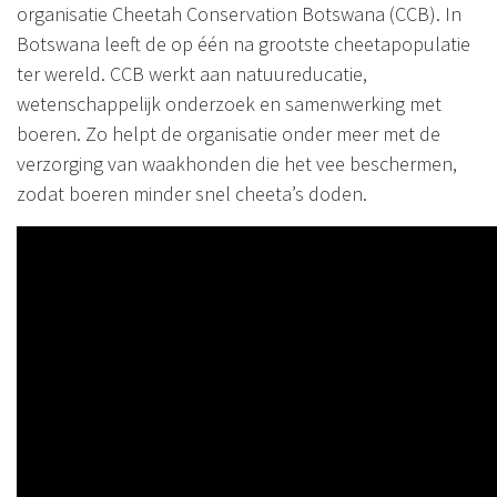
organisatie Cheetah Conservation Botswana (CCB). In
Botswana leeft de op één na grootste cheetapopulatie
ter wereld. CCB werkt aan natuureducatie,
wetenschappelijk onderzoek en samenwerking met
boeren. Zo helpt de organisatie onder meer met de
verzorging van waakhonden die het vee beschermen,
zodat boeren minder snel cheeta’s doden.