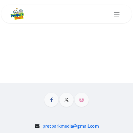
Overslaan naar inhoud
pretparkmedia@gmail.com