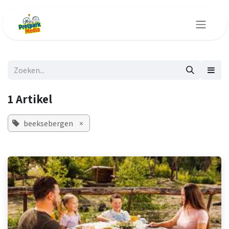
Overslaan naar inhoud
1 Artikel
beeksebergen
×