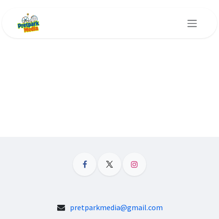
Overslaan naar inhoud
pretparkmedia@gmail.com